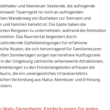
urliebhaber und Abenteuer-Seekende, die aufregende
ebniswelt Tauerngold ist reich an aufregenden
ischen Wanderweg von Bucheben zur Steinalm und
und Familien beliebt ist. Die Gäste haben die
lischen Bergseen zu unternehmen, während die Almhütten
tellen. Das Raurisertal begeistert durch
sfordernde Gipfelbesteigungen für erfahrene
reiche Routen, die sich hervorragend für Familientouren
eißen Sommertagen sorgen barrierefreie Ausflugsziele
 in der Umgebung zahlreiche sehenswerte Attraktionen,
ückmeldungen zu den Freizeitangeboten erfreuen die
auris, die ein unvergessliches Urlaubserlebnis
ischen Verbindung aus Natur, Abenteuer und Erholung
istern.
 in Wals-Siezenheim: Entdeckungen für jeden