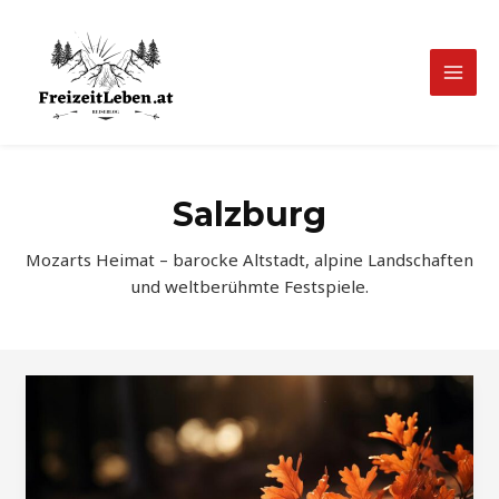
Zum
Inhalt
springen
Mai
Men
Salzburg
Mozarts Heimat – barocke Altstadt, alpine Landschaften
und weltberühmte Festspiele.