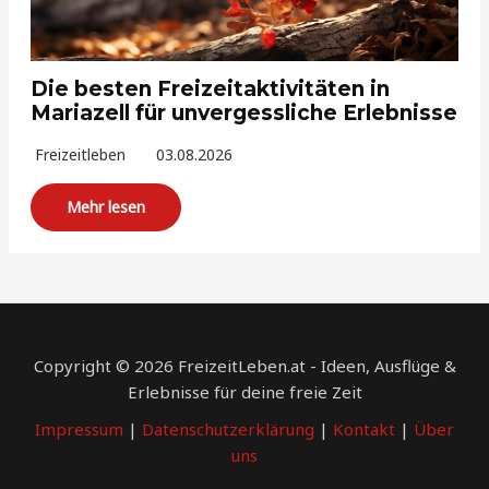
Die besten Freizeitaktivitäten in
Mariazell für unvergessliche Erlebnisse
Freizeitleben
03.08.2026
Mehr lesen
Copyright © 2026 FreizeitLeben.at - Ideen, Ausflüge &
Erlebnisse für deine freie Zeit
Impressum
|
Datenschutzerklärung
|
Kontakt
|
Über
uns