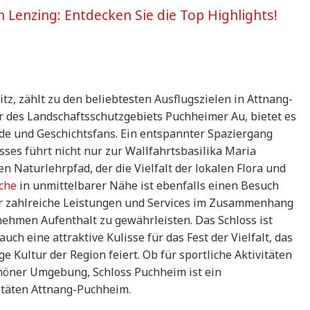
in Lenzing: Entdecken Sie die Top Highlights!
tz, zählt zu den beliebtesten Ausflugszielen in Attnang-
 des Landschaftsschutzgebiets Puchheimer Au, bietet es
de und Geschichtsfans. Ein entspannter Spaziergang
sses führt nicht nur zur Wallfahrtsbasilika Maria
 Naturlehrpfad, der die Vielfalt der lokalen Flora und
rche
in unmittelbarer Nähe ist ebenfalls einen Besuch
r zahlreiche Leistungen und Services im Zusammenhang
nehmen Aufenthalt zu gewährleisten. Das Schloss ist
uch eine attraktive Kulisse für das Fest der Vielfalt, das
ge Kultur der Region feiert. Ob für sportliche Aktivitäten
höner Umgebung, Schloss Puchheim ist ein
vitäten Attnang-Puchheim.