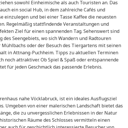
 ziehen sowohl Einheimische als auch Touristen an. Das
 auch ein social Hub, in dem zahlreiche Cafés und
se einzulegen und bei einer Tasse Kaffee die neuesten
n. Regelmäßig stattfindende Veranstaltungen und
ekten Ziel für einen spannenden Tag. Sehenswert sind
ng des Seengebiets, wo sich Wandern und Radtouren
r Mühlbachs oder der Besuch des Tiergartens mit seinen
halt in Attnang-Puchheim. Tipps zu aktuellen Terminen
noch attraktiver. Ob Spiel & Spaß oder entspannende
etet für jeden Geschmack das passende Erlebnis.
renhaus nahe Vöcklabruck, ist ein ideales Ausflugsziel
ns. Umgeben von einer malerischen Landschaft bietet das
nge, die zu unvergesslichen Erlebnissen in der Natur
e historischen Räume des Schlosses vermitteln einen
er auch für geschichtlich interessierte Besucher von