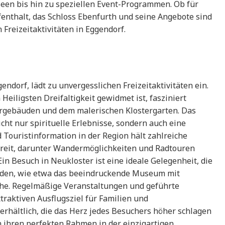
seen bis hin zu speziellen Event-Programmen. Ob für
enthalt, das Schloss Ebenfurth und seine Angebote sind
Freizeitaktivitäten in Eggendorf.
endorf, lädt zu unvergesslichen Freizeitaktivitäten ein.
 Heiligsten Dreifaltigkeit gewidmet ist, fasziniert
rgebäuden und dem malerischen Klostergarten. Das
cht nur spirituelle Erlebnisse, sondern auch eine
d Touristinformation in der Region hält zahlreiche
ereit, darunter Wandermöglichkeiten und Radtouren
n Besuch in Neukloster ist eine ideale Gelegenheit, die
den, wie etwa das beeindruckende Museum mit
che. Regelmäßige Veranstaltungen und geführte
aktiven Ausflugsziel für Familien und
 erhältlich, die das Herz jedes Besuchers höher schlagen
en ihren perfekten Rahmen in der einzigartigen