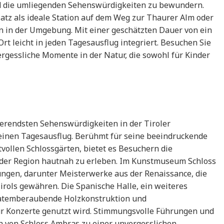
nd die umliegenden Sehenswürdigkeiten zu bewundern.
atz als ideale Station auf dem Weg zur Thaurer Alm oder
n in der Umgebung. Mit einer geschätzten Dauer von ein
Ort leicht in jeden Tagesausflug integriert. Besuchen Sie
rgessliche Momente in der Natur, die sowohl für Kinder
ierendsten Sehenswürdigkeiten in der Tiroler
 einen Tagesausflug. Berühmt für seine beeindruckende
vollen Schlossgärten, bietet es Besuchern die
t der Region hautnah zu erleben. Im Kunstmuseum Schloss
gen, darunter Meisterwerke aus der Renaissance, die
Tirols gewähren. Die Spanische Halle, ein weiteres
re atemberaubende Holzkonstruktion und
ür Konzerte genutzt wird. Stimmungsvolle Führungen und
h von Schloss Ambras zu einer unvergesslichen