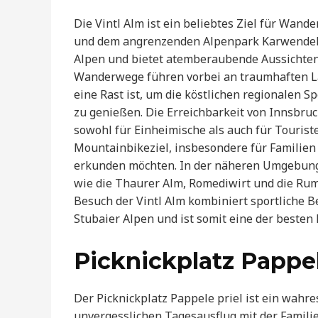
Die Vintl Alm ist ein beliebtes Ziel für Wan
und dem angrenzenden Alpenpark Karwendel. 
Alpen und bietet atemberaubende Aussichten 
Wanderwege führen vorbei an traumhaften Lan
eine Rast ist, um die köstlichen regionalen S
zu genießen. Die Erreichbarkeit von Innsbruck
sowohl für Einheimische als auch für Touriste
Mountainbikeziel, insbesondere für Familien
erkunden möchten. In der näheren Umgebung 
wie die Thaurer Alm, Romediwirt und die Rume
Besuch der Vintl Alm kombiniert sportliche B
Stubaier Alpen und ist somit eine der besten 
Picknickplatz Pappel
Der Picknickplatz Pappele priel ist ein wahres
unvergesslichen Tagesausflug mit der Familie