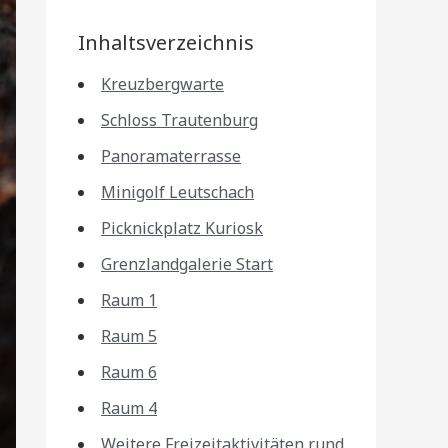
Inhaltsverzeichnis
Kreuzbergwarte
Schloss Trautenburg
Panoramaterrasse
Minigolf Leutschach
Picknickplatz Kuriosk
Grenzlandgalerie Start
Raum 1
Raum 5
Raum 6
Raum 4
Weitere Freizeitaktivitäten rund