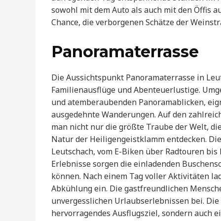
sowohl mit dem Auto als auch mit den Öffis a
Chance, die verborgenen Schätze der Weinstr
Panoramaterrasse
Die Aussichtspunkt Panoramaterrasse in Leut
Familienausflüge und Abenteuerlustige. Umg
und atemberaubenden Panoramablicken, eignet
ausgedehnte Wanderungen. Auf den zahlrei
man nicht nur die größte Traube der Welt, di
Natur der Heiligengeistklamm entdecken. Diese
Leutschach, vom E-Biken über Radtouren bis 
Erlebnisse sorgen die einladenden Buschens
können. Nach einem Tag voller Aktivitäten la
Abkühlung ein. Die gastfreundlichen Mensche
unvergesslichen Urlaubserlebnissen bei. Die 
hervorragendes Ausflugsziel, sondern auch e