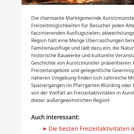
Die charmante Marktgemeinde Aurolzmünster 
Freizeitmöglichkeiten für Besucher jeden Al
faszinierenden Ausflugszielen, abwechslun
Region hält eine Menge Überraschungen bereit.
Familienausflüge und lädt dazu ein, die Na
historische Bauwerke und kulturelle Veransta
Geschichte von Aurolzmünster präsentieren. Fü
Freizeitangebote und gelegentliche Gewinns
näheren Umgebung finden sich zahlreiche Mög
Spaziergängen im Pfarrgarten Würding oder b
von der Vielfalt an Freizeitaktivitäten in Au
dieser außergewöhnlichen Region!
Auch interessant:
Die besten Freizeitaktivitäten