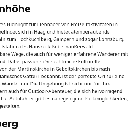
enhöhe
s Highlight für Liebhaber von Freizeitaktivitäten in
befindet sich in Haag und bietet atemberaubende
s hin zum Hochkuchlberg, Gampern und sogar Lohnsburg.
alstation des Hausruck-Kobernaußerwald
are Wege, die auch für weniger erfahrene Wanderer mit
d. Dabei passieren Sie zahlreiche kulturelle
on der Martinskirche in Geboltskirchen bis nach
Hamisches Gatterl‘ bekannt, ist der perfekte Ort für eine
e Wandertour. Die Umgebung ist nicht nur für ihre
n auch für Outdoor-Abenteuer, die sich hervorragend
. Für Autofahrer gibt es nahegelegene Parkmöglichkeiten,
estalten.
berg