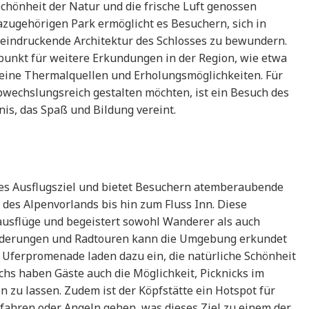
hönheit der Natur und die frische Luft genossen
zugehörigen Park ermöglicht es Besuchern, sich in
indruckende Architektur des Schlosses zu bewundern.
spunkt für weitere Erkundungen in der Region, wie etwa
seine Thermalquellen und Erholungsmöglichkeiten. Für
abwechslungsreich gestalten möchten, ist ein Besuch des
is, das Spaß und Bildung vereint.
btes Ausflugsziel und bietet Besuchern atemberaubende
 des Alpenvorlands bis hin zum Fluss Inn. Diese
enausflüge und begeistert sowohl Wanderer als auch
anderungen und Radtouren kann die Umgebung erkundet
 Uferpromenade laden dazu ein, die natürliche Schönheit
hs haben Gäste auch die Möglichkeit, Picknicks im
 zu lassen. Zudem ist der Köpfstätte ein Hotspot für
fahren oder Angeln gehen, was dieses Ziel zu einem der