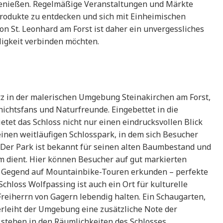
 genießen. Regelmäßige Veranstaltungen und Märkte
 Produkte zu entdecken und sich mit Einheimischen
on St. Leonhard am Forst ist daher ein unvergessliches
lligkeit verbinden möchten.
itz in der malerischen Umgebung Steinakirchen am Forst,
chichtsfans und Naturfreunde. Eingebettet in die
tet das Schloss nicht nur einen eindrucksvollen Blick
einen weitläufigen Schlosspark, in dem sich Besucher
Der Park ist bekannt für seinen alten Baumbestand und
um dient. Hier können Besucher auf gut markierten
Gegend auf Mountainbike-Touren erkunden – perfekte
chloss Wolfpassing ist auch ein Ort für kulturelle
Freiherrn von Gagern lebendig halten. Ein Schaugarten,
verleiht der Umgebung eine zusätzliche Note der
stehen in den Räumlichkeiten des Schlosses