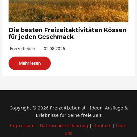
Die besten Freizeitaktivitäten Kössen
für jeden Geschmack
Freizeitleben
02.08.2026
Mehr lesen
Copyright © 2026 FreizeitLeben.at - Ideen, Ausflüge &
Erlebnisse für deine freie Zeit
Impressum
|
Datenschutzerklärung
|
Kontakt
|
Über
uns