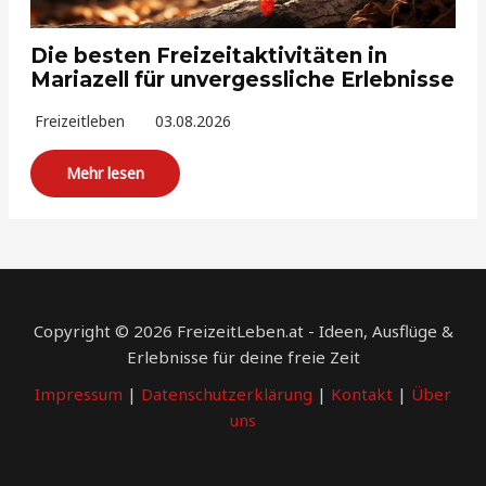
Die besten Freizeitaktivitäten in
Mariazell für unvergessliche Erlebnisse
Freizeitleben
03.08.2026
Mehr lesen
Copyright © 2026 FreizeitLeben.at - Ideen, Ausflüge &
Erlebnisse für deine freie Zeit
Impressum
|
Datenschutzerklärung
|
Kontakt
|
Über
uns