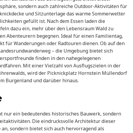
sphäre, sondern auch zahlreiche Outdoor-Aktivitäten für
icknickdecke und Sitzunterlage das warme Sommerwetter
ichkeiten gefüllt ist. Nach dem Essen laden die
feln dazu ein, mehr über den Lebensraum Wald zu
inen Abenteurern begegnen. Ideal für einen Familientag,
nkt für Wanderungen oder Radtouren dienen. Ob auf den
ndesrundwanderweg – die Umgebung bietet sich
ersportfreunde finden in den nahegelegenen
dfahren. Mit einer Vielzahl von Ausflugszielen in der
Föhrenwalds, wird der Picknickplatz Hornstein Müllendorf
zum Burgenland und darüber hinaus.
e
cht nur ein bedeutendes historisches Bauwerk, sondern
eitaktivitäten. Die eindrucksvolle Architektur dieser
e an, sondern bietet sich auch hervorragend als