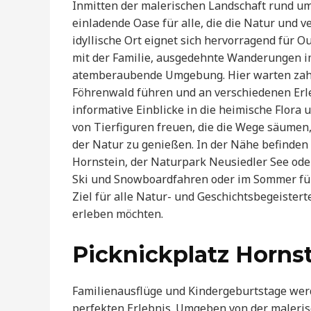
Inmitten der malerischen Landschaft rund um 
einladende Oase für alle, die die Natur und 
idyllische Ort eignet sich hervorragend für Ou
mit der Familie, ausgedehnte Wanderungen i
atemberaubende Umgebung. Hier warten zahlr
Föhrenwald führen und an verschiedenen Erl
informative Einblicke in die heimische Flora
von Tierfiguren freuen, die die Wege säumen
der Natur zu genießen. In der Nähe befinden
Hornstein, der Naturpark Neusiedler See oder
Ski und Snowboardfahren oder im Sommer für g
Ziel für alle Natur- und Geschichtsbegeisterte
erleben möchten.
Picknickplatz Horns
Familienausflüge und Kindergeburtstage wer
perfekten Erlebnis. Umgeben von der malerisc