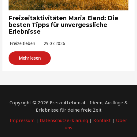
Freizeitaktivitäten Maria Elend: Die
besten Tipps für unvergessliche
Erlebnisse
Freizeitleben
29.07.2026
Mehr lesen
Copyright © 2026 FreizeitLeben.at - Ideen, Ausflüge &
Erlebnisse für deine freie Zeit
Impressum
|
Datenschutzerklärung
|
Kontakt
|
Über
uns