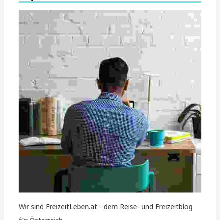
Wir sind FreizeitLeben.at - dem Reise- und Freizeitblog