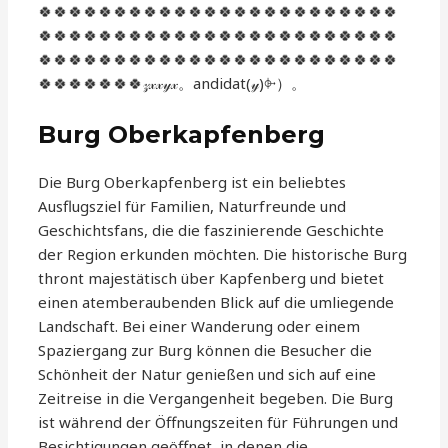
🍀🍀🍀🍀🍀🍀🍀🍀🍀🍀🍀🍀🍀🍀🍀🍀🍀🍀🍀🍀🍀🍀🍀🍀
🍀🍀🍀🍀🍀🍀🍀🍀🍀🍀🍀🍀🍀🍀🍀🍀🍀🍀🍀🍀🍀🍀🍀🍀
🍀🍀🍀🍀🍀🍀🍀🍀🍀🍀🍀🍀🍀🍀🍀🍀🍀🍀🍀🍀🍀🍀🍀🍀
🍀🍀🍀🍀🍀🍀🍀𝓏𝓍𝓍𝓎𝓍。andidat(𝓎)⌱）。
Burg Oberkapfenberg
Die Burg Oberkapfenberg ist ein beliebtes
Ausflugsziel für Familien, Naturfreunde und
Geschichtsfans, die die faszinierende Geschichte
der Region erkunden möchten. Die historische Burg
thront majestätisch über Kapfenberg und bietet
einen atemberaubenden Blick auf die umliegende
Landschaft. Bei einer Wanderung oder einem
Spaziergang zur Burg können die Besucher die
Schönheit der Natur genießen und sich auf eine
Zeitreise in die Vergangenheit begeben. Die Burg
ist während der Öffnungszeiten für Führungen und
Besichtigungen geöffnet, in denen die