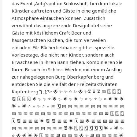
das Event ‚Aufg’spüt im Schlosshof‘, bei dem lokale
Künstler auftreten und Gäste in eine gemütliche
Atmosphäre eintauchen können. Zusätzlich
verwöhnt das angrenzende Designhotel seine
Gäste mit köstlichem Craft Beer und
hausgemachten Kuchen, die zum Verweilen
einladen. Für Bücherliebhaber gibt es spezielle
Vorlesetage, die nicht nur Kinder, sondern auch
Erwachsene in ihren Bann ziehen. Kombinieren Sie
Ihren Besuch im Schloss Wieden mit einem Ausflug
zur nahegelegenen Burg Oberkapfenberg und
entdecken Sie die Vielfalt der Freizeitaktivitäten
Kapfenberg.“} ‚];?> 🌟 ✨ ✨ ⭐️ ✨ 🌟 ✨⏳ ⏳ ⏳ 📅 🗓️ 🗓️ 🗓️
📆 🗓️ 🗓️ 🗓️ 🌟 ✨ ✨ ⭐️ 🌟 ✨ 🌟 ✨ 🌟 ✨ ⭐️ ✨ ⭐️ ✨ ⭐️ 🌟 🌟 🌟
🌟 ⭐️ 🌟 ⭐️ ⭐️ ✨ ⭐️ ⭐️ 📅 🗓️ 📅 📅 📅 📅 📅 📅 📅 📅 📅 📅 📅
📅 📅 📅 📅 📅 📅 📅 📅 📅 📅 📅 📅 📅 📅 📅 📅 📆 🗓️ 🗓️ 🗓️
🗓️ 📆 📅 📅 📅 🌟 📆 📆 📅 📅 🌟 🗓️ 📅 🌟 📅 📅 📅 📅 📅 📅
📅 📅 📅 📅 📅 📅 📅 📅 📅 ⏳ 🌟 🗓️ 🗓️ 🗓️ 🗓️ 🗓️ 🗓️ 🌟 ⭐️ 🌟 ✨
⭐️ 🌟 🌟 🌟 🌟 🗓️ 📅 📅 📆 📅 📅 📅 🌟 ✨ 📆 📅 📅 📅 📅 🌟