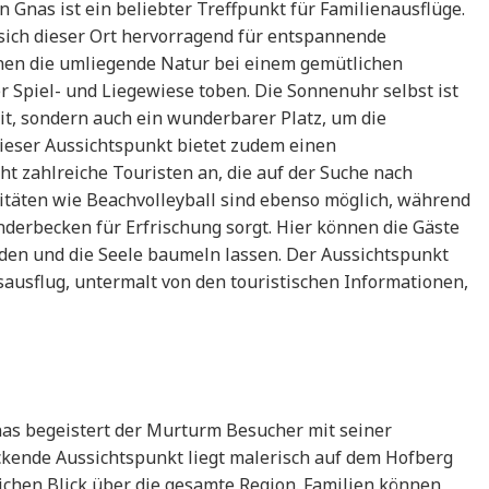
 Gnas ist ein beliebter Treffpunkt für Familienausflüge.
sich dieser Ort hervorragend für entspannende
en die umliegende Natur bei einem gemütlichen
r Spiel- und Liegewiese toben. Die Sonnenuhr selbst ist
it, sondern auch ein wunderbarer Platz, um die
Dieser Aussichtspunkt bietet zudem einen
ht zahlreiche Touristen an, die auf der Suche nach
ivitäten wie Beachvolleyball sind ebenso möglich, während
derbecken für Erfrischung sorgt. Hier können die Gäste
en und die Seele baumeln lassen. Der Aussichtspunkt
esausflug, untermalt von den touristischen Informationen,
Gnas begeistert der Murturm Besucher mit seiner
kende Aussichtspunkt liegt malerisch auf dem Hofberg
chen Blick über die gesamte Region. Familien können