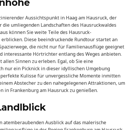
enhöhe
inierender Aussichtspunkt in Haag am Hausruck, der
r die umliegenden Landschaften des Hausruckwaldes
k aus können Sie weite Teile des Hausruck-
erblicken. Diese beeindruckende Rundtour startet an
Spazierwege, die nicht nur für Familienausflüge geeignet
d interessante Hörtrichter entlang des Weges anbieten.
 allen Sinnen zu erleben. Egal, ob Sie eine
 nur ein Picknick in dieser idyllischen Umgebung
 perfekte Kulisse für unvergessliche Momente inmitten
 einem Abstecher zu den nahegelegenen Attraktionen, um
äten in Frankenburg am Hausruck zu genießen.
Landlblick
nen atemberaubenden Ausblick auf das malerische
Familienausflüge in der Region Frankenburg am Hausruck.