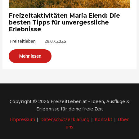
Freizeitaktivitäten Maria Elend: Die
besten Tipps für unvergessliche
Erlebnisse
Freizeitleben
29.07.2026
Mehr lesen
Copyright © 2026 FreizeitLeben.at - Ideen, Ausflüge &
Erlebnisse für deine freie Zeit
Impressum
|
Datenschutzerklärung
|
Kontakt
|
Über
uns