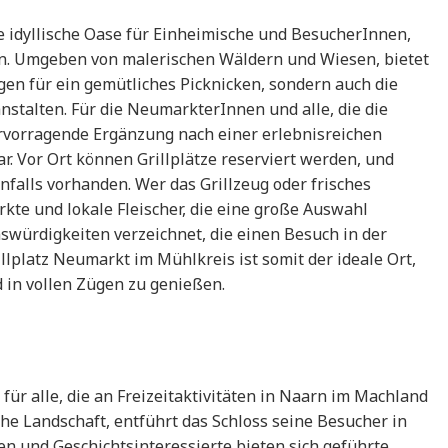
e idyllische Oase für Einheimische und BesucherInnen,
en. Umgeben von malerischen Wäldern und Wiesen, bietet
gen für ein gemütliches Picknicken, sondern auch die
anstalten. Für die NeumarkterInnen und alle, die die
hervorragende Ergänzung nach einer erlebnisreichen
. Vor Ort können Grillplätze reserviert werden, und
nfalls vorhanden. Wer das Grillzeug oder frisches
rkte und lokale Fleischer, die eine große Auswahl
nswürdigkeiten verzeichnet, die einen Besuch in der
lplatz Neumarkt im Mühlkreis ist somit der ideale Ort,
 in vollen Zügen zu genießen.
 für alle, die an Freizeitaktivitäten in Naarn im Machland
sche Landschaft, entführt das Schloss seine Besucher in
ien und Geschichtsinteressierte bieten sich geführte