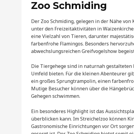
Zoo Schmiding
Der Zoo Schmiding, gelegen in der Nähe von K
unter den Freizeitaktivitäten in Waizenkirch
eine Vielzahl von Tieren, darunter majestätis
farbenfrohe Flamingos. Besonders hervorzuhe
abwechslungsreichen Greifvogelshow begeist
Die Tiergehege sind in naturnah gestalteten
Umfeld bieten. Für die kleinen Abenteurer gib
ein großes Sprungtrampolin, einen farbenfro
Mutige Besucher können über die Hängebrücke
Gehegen schwimmen.
Ein besonderes Highlight ist das Aussichtspl
überblicken kann. Im Streichelzoo können Ki
Gastronomische Einrichtungen vor Ort sorgen 
gesorgt ist. Der Zoo Schmiding bietet somit e