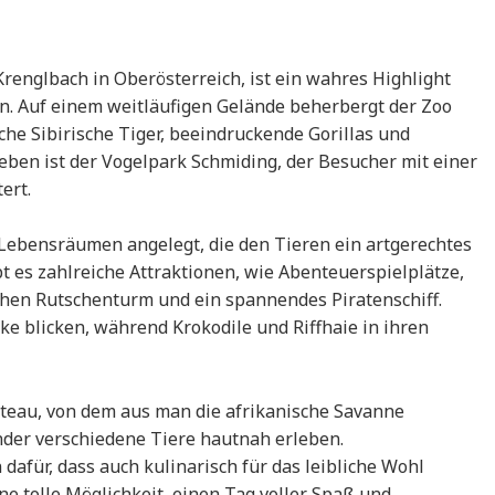
renglbach in Oberösterreich, ist ein wahres Highlight
en. Auf einem weitläufigen Gelände beherbergt der Zoo
che Sibirische Tiger, beeindruckende Gorillas und
ben ist der Vogelpark Schmiding, der Besucher mit einer
ert.
 Lebensräumen angelegt, die den Tieren ein artgerechtes
t es zahlreiche Attraktionen, wie Abenteuerspielplätze,
hen Rutschenturm und ein spannendes Piratenschiff.
 blicken, während Krokodile und Riffhaie in ihren
ateau, von dem aus man die afrikanische Savanne
nder verschiedene Tiere hautnah erleben.
dafür, dass auch kulinarisch für das leibliche Wohl
ine tolle Möglichkeit, einen Tag voller Spaß und