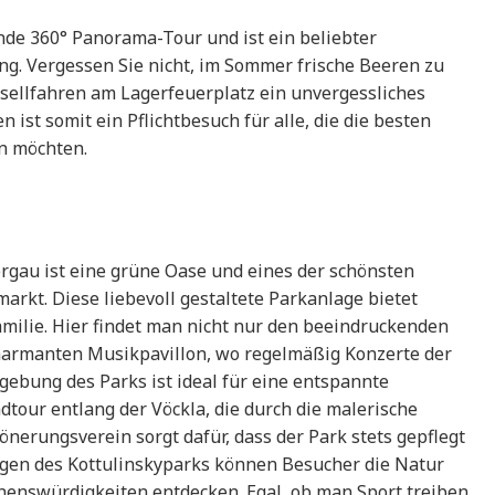
nde 360° Panorama-Tour und ist ein beliebter
g. Vergessen Sie nicht, im Sommer frische Beeren zu
sellfahren am Lagerfeuerplatz ein unvergessliches
 ist somit ein Pflichtbesuch für alle, die die besten
en möchten.
rgau ist eine grüne Oase und eines der schönsten
rkt. Diese liebevoll gestaltete Parkanlage bietet
Familie. Hier findet man nicht nur den beeindruckenden
charmanten Musikpavillon, wo regelmäßig Konzerte der
gebung des Parks ist ideal für eine entspannte
our entlang der Vöckla, die durch die malerische
önerungsverein sorgt dafür, dass der Park stets gepflegt
egen des Kottulinskyparks können Besucher die Natur
henswürdigkeiten entdecken. Egal, ob man Sport treiben,