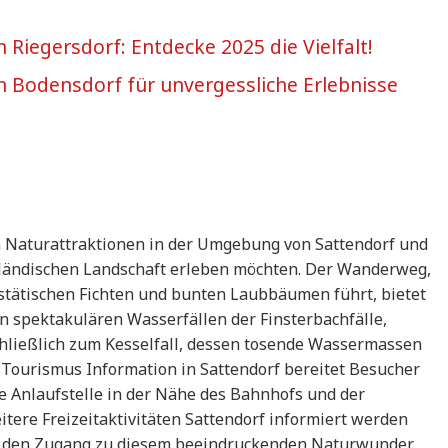
n Riegersdorf: Entdecke 2025 die Vielfalt!
 in Bodensdorf für unvergessliche Erlebnisse
en Naturattraktionen in der Umgebung von Sattendorf und
penländischen Landschaft erleben möchten. Der Wanderweg,
stätischen Fichten und bunten Laubbäumen führt, bietet
n spektakulären Wasserfällen der Finsterbachfälle,
chließlich zum Kesselfall, dessen tosende Wassermassen
e Tourismus Information in Sattendorf bereitet Besucher
che Anlaufstelle in der Nähe des Bahnhofs und der
itere Freizeitaktivitäten Sattendorf informiert werden
rt den Zugang zu diesem beeindruckenden Naturwunder.