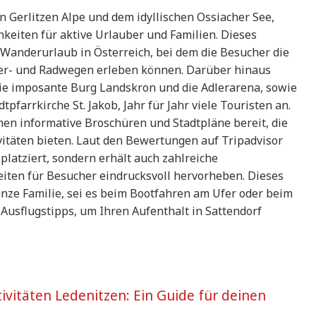
n Gerlitzen Alpe und dem idyllischen Ossiacher See,
chkeiten für aktive Urlauber und Familien. Dieses
n Wanderurlaub in Österreich, bei dem die Besucher die
er- und Radwegen erleben können. Darüber hinaus
ie imposante Burg Landskron und die Adlerarena, sowie
pfarrkirche St. Jakob, Jahr für Jahr viele Touristen an.
hen informative Broschüren und Stadtpläne bereit, die
ivitäten bieten. Laut den Bewertungen auf Tripadvisor
platziert, sondern erhält auch zahlreiche
eiten für Besucher eindrucksvoll hervorheben. Dieses
ganze Familie, sei es beim Bootfahren am Ufer oder beim
usflugstipps, um Ihren Aufenthalt in Sattendorf
ivitäten Ledenitzen: Ein Guide für deinen