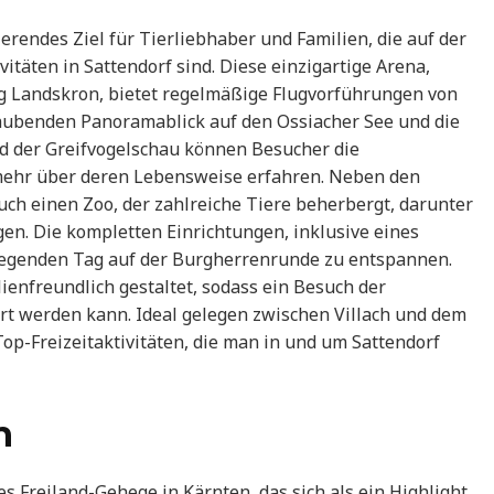
erendes Ziel für Tierliebhaber und Familien, die auf der
itäten in Sattendorf sind. Diese einzigartige Arena,
urg Landskron, bietet regelmäßige Flugvorführungen von
raubenden Panoramablick auf den Ossiacher See und die
d der Greifvogelschau können Besucher die
 mehr über deren Lebensweise erfahren. Neben den
ch einen Zoo, der zahlreiche Tiere beherbergt, darunter
gen. Die kompletten Einrichtungen, inklusive eines
fregenden Tag auf der Burgherrenrunde zu entspannen.
lienfreundlich gestaltet, sodass ein Besuch der
iert werden kann. Ideal gelegen zwischen Villach und dem
Top-Freizeitaktivitäten, die man in und um Sattendorf
n
s Freiland-Gehege in Kärnten, das sich als ein Highlight