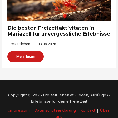
Die besten Freizeitaktivitäten in
Mariazell für unvergessliche Erlebnisse
Freizeitleben
03.08.2026
Mehr lesen
Copyright © 2026 FreizeitLeben.at - Ideen, Ausflüge &
Erlebnisse für deine freie Zeit
Impressum
|
Datenschutzerklärung
|
Kontakt
|
Über
uns