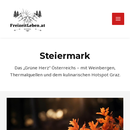
Zum
Inhalt
springen
Mai
Men
Steiermark
Das „Grüne Herz“ Österreichs – mit Weinbergen,
Thermalquellen und dem kulinarischen Hotspot Graz.